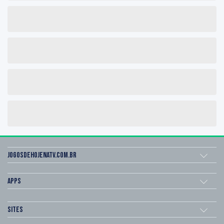
Jogosdehojenatv.com.br
Apps
Sites