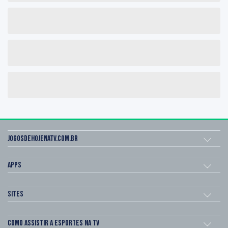
Jogosdehojenatv.com.br
Apps
Sites
Como assistir a esportes na TV