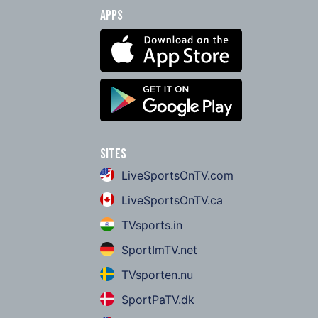
Apps
Sites
LiveSportsOnTV.com
LiveSportsOnTV.ca
TVsports.in
SportImTV.net
TVsporten.nu
SportPaTV.dk