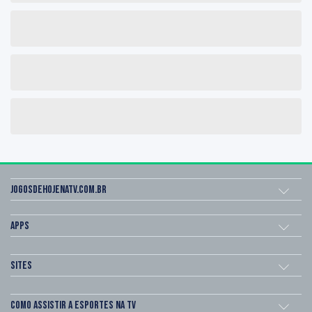
Jogosdehojenatv.com.br
Apps
Sites
Como assistir a esportes na TV