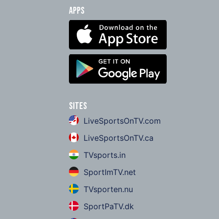
Apps
Sites
LiveSportsOnTV.com
LiveSportsOnTV.ca
TVsports.in
SportImTV.net
TVsporten.nu
SportPaTV.dk