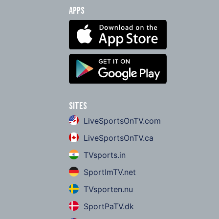
Apps
Sites
LiveSportsOnTV.com
LiveSportsOnTV.ca
TVsports.in
SportImTV.net
TVsporten.nu
SportPaTV.dk