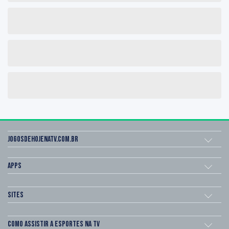
Jogosdehojenatv.com.br
Apps
Sites
Como assistir a esportes na TV