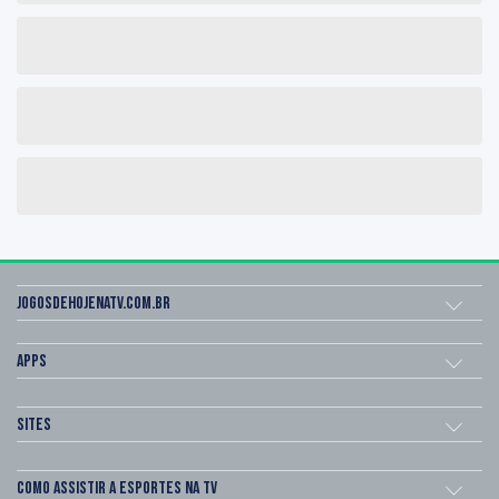
Jogosdehojenatv.com.br
Apps
Sites
Como assistir a esportes na TV