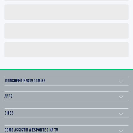
Jogosdehojenatv.com.br
Apps
Sites
Como assistir a esportes na TV