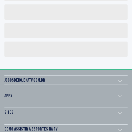
Jogosdehojenatv.com.br
Apps
Sites
Como assistir a esportes na TV