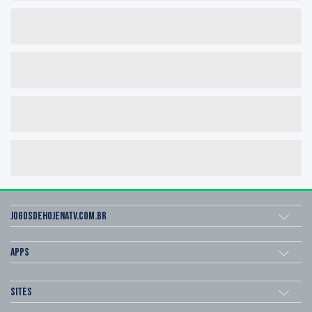
Jogosdehojenatv.com.br
Apps
Sites