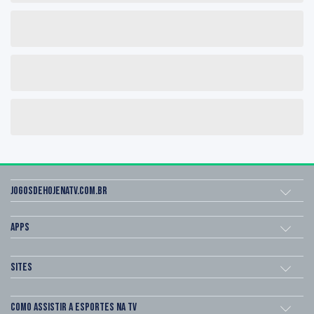
Jogosdehojenatv.com.br
Apps
Sites
Como assistir a esportes na TV