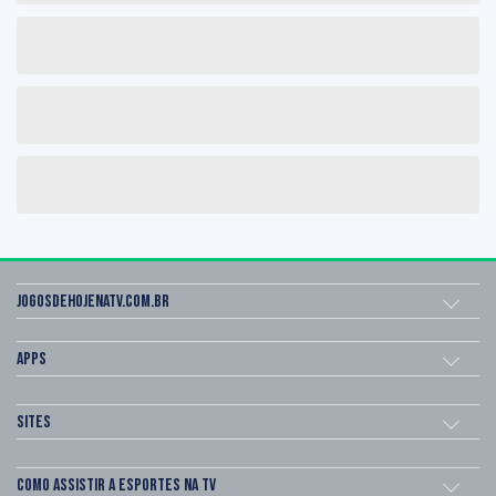
Jogosdehojenatv.com.br
Apps
Sites
Como assistir a esportes na TV