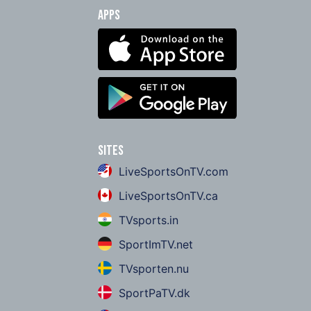
Apps
Sites
LiveSportsOnTV.com
LiveSportsOnTV.ca
TVsports.in
SportImTV.net
TVsporten.nu
SportPaTV.dk