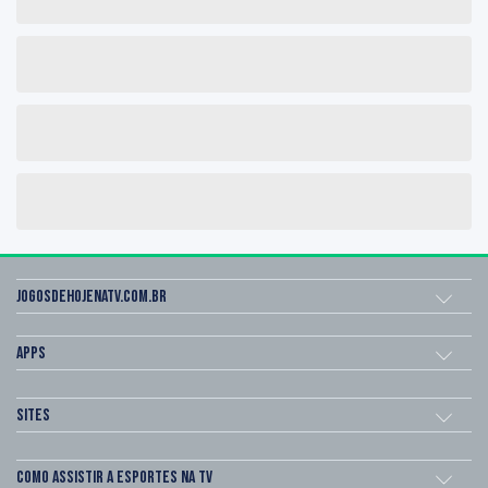
Jogosdehojenatv.com.br
Apps
Sites
Como assistir a esportes na TV