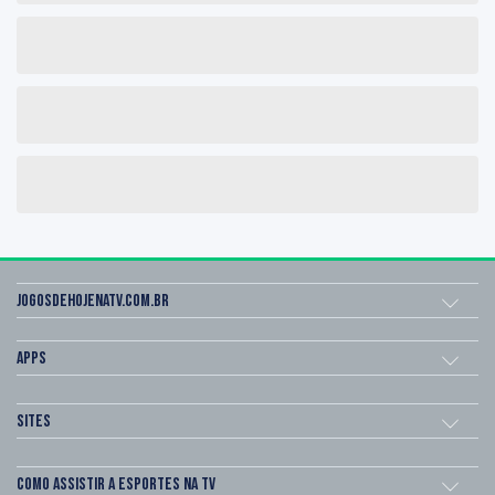
Jogosdehojenatv.com.br
Apps
Sites
Como assistir a esportes na TV