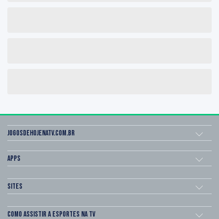
Jogosdehojenatv.com.br
Apps
Sites
Como assistir a esportes na TV