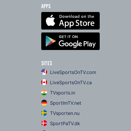
Apps
Sites
LiveSportsOnTV.com
LiveSportsOnTV.ca
TVsports.in
SportImTV.net
TVsporten.nu
SportPaTV.dk