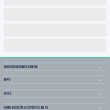
Jogosdehojenatv.com.br
Apps
Sites
Como assistir a esportes na TV