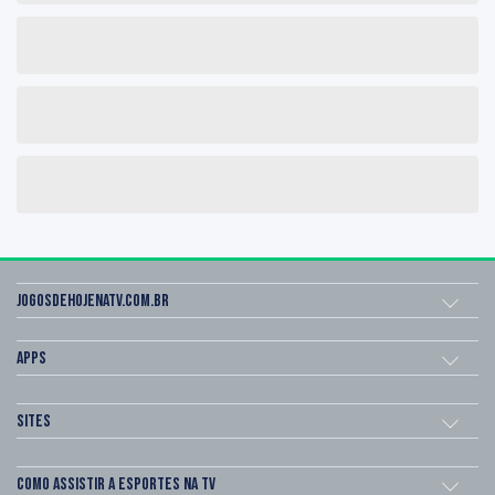
Jogosdehojenatv.com.br
Apps
Sites
Como assistir a esportes na TV