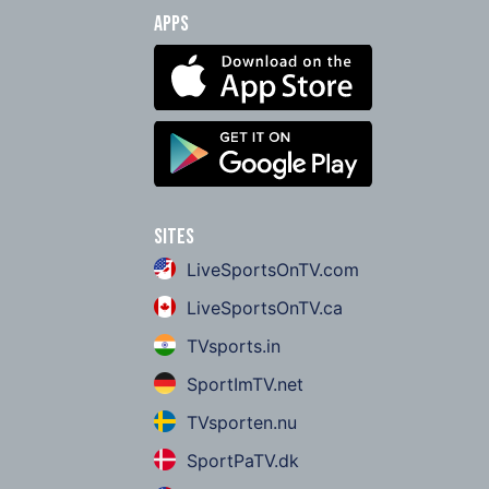
Apps
Sites
LiveSportsOnTV.com
LiveSportsOnTV.ca
TVsports.in
SportImTV.net
TVsporten.nu
SportPaTV.dk