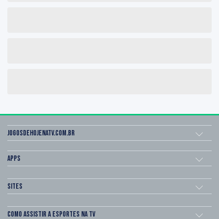
Jogosdehojenatv.com.br
Apps
Sites
Como assistir a esportes na TV