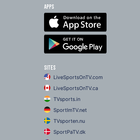
Apps
Sites
LiveSportsOnTV.com
LiveSportsOnTV.ca
TVsports.in
SportImTV.net
TVsporten.nu
SportPaTV.dk