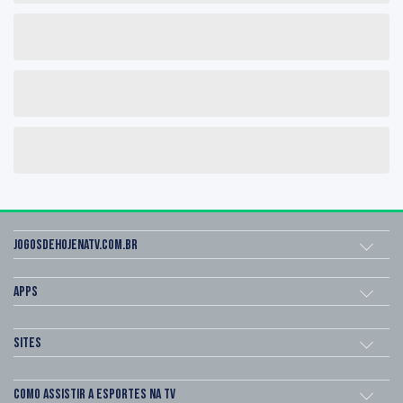
Jogosdehojenatv.com.br
Apps
Sites
Como assistir a esportes na TV