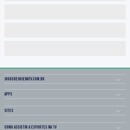
Jogosdehojenatv.com.br
Apps
Sites
Como assistir a esportes na TV