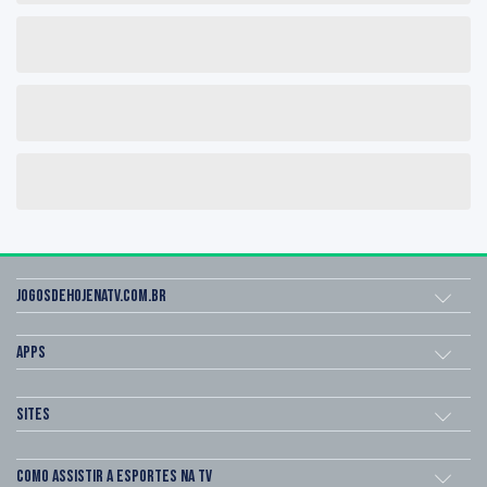
Jogosdehojenatv.com.br
Apps
Sites
Como assistir a esportes na TV