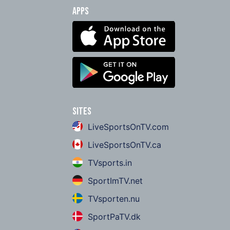
Apps
Sites
LiveSportsOnTV.com
LiveSportsOnTV.ca
TVsports.in
SportImTV.net
TVsporten.nu
SportPaTV.dk