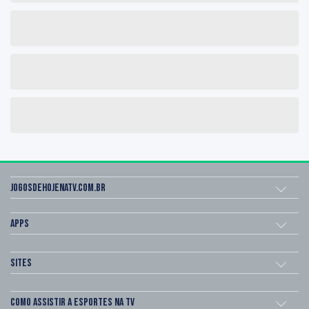
Jogosdehojenatv.com.br
Apps
Sites
Como assistir a esportes na TV