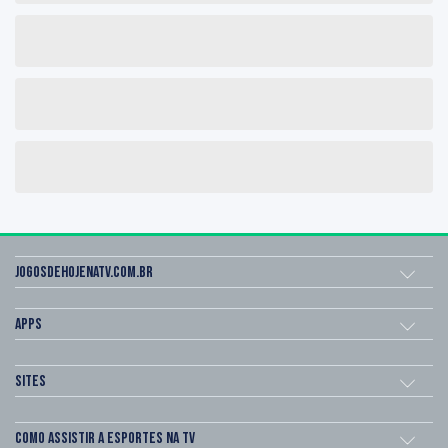
Jogosdehojenatv.com.br
Apps
Sites
Como assistir a esportes na TV