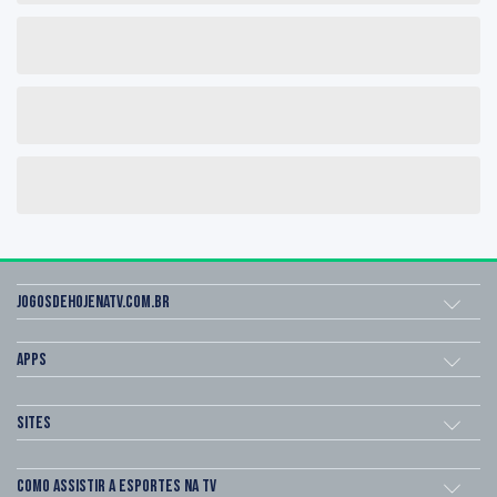
Jogosdehojenatv.com.br
Apps
Sites
Como assistir a esportes na TV