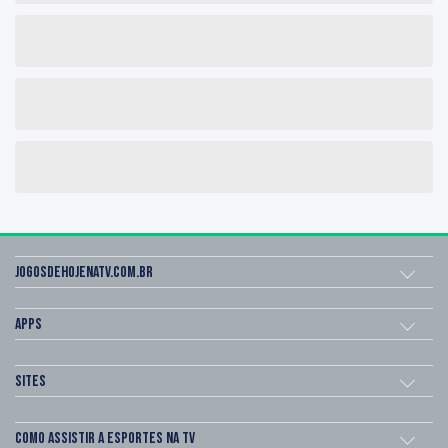
Jogosdehojenatv.com.br
Apps
Sites
Como assistir a esportes na TV