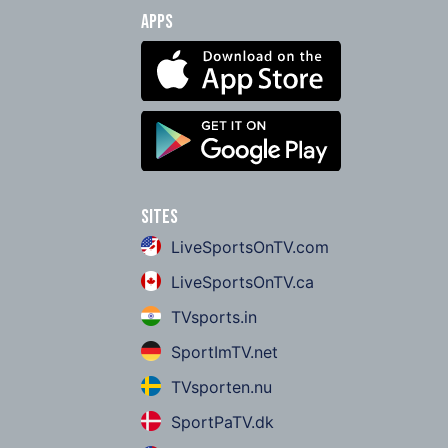
Apps
Sites
LiveSportsOnTV.com
LiveSportsOnTV.ca
TVsports.in
SportImTV.net
TVsporten.nu
SportPaTV.dk