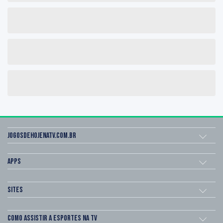
Jogosdehojenatv.com.br
Apps
Sites
Como assistir a esportes na TV