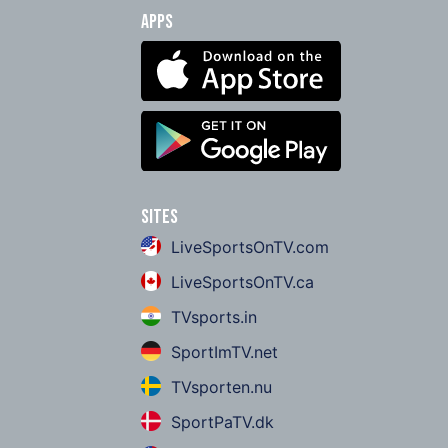
Apps
Sites
LiveSportsOnTV.com
LiveSportsOnTV.ca
TVsports.in
SportImTV.net
TVsporten.nu
SportPaTV.dk