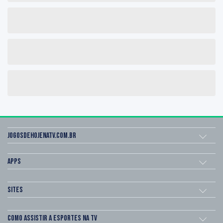
Jogosdehojenatv.com.br
Apps
Sites
Como assistir a esportes na TV