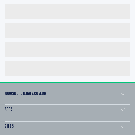
Jogosdehojenatv.com.br
Apps
Sites