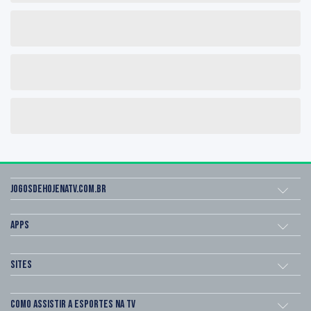
Jogosdehojenatv.com.br
Apps
Sites
Como assistir a esportes na TV