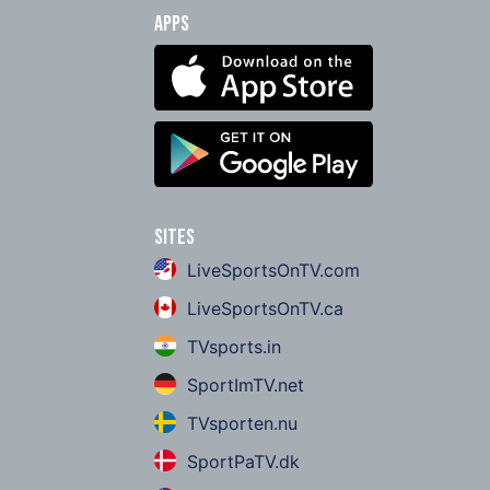
Apps
Sites
LiveSportsOnTV.com
LiveSportsOnTV.ca
TVsports.in
SportImTV.net
TVsporten.nu
SportPaTV.dk