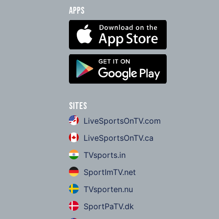
Apps
Sites
LiveSportsOnTV.com
LiveSportsOnTV.ca
TVsports.in
SportImTV.net
TVsporten.nu
SportPaTV.dk