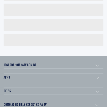
Jogosdehojenatv.com.br
Apps
Sites
Como assistir a esportes na TV