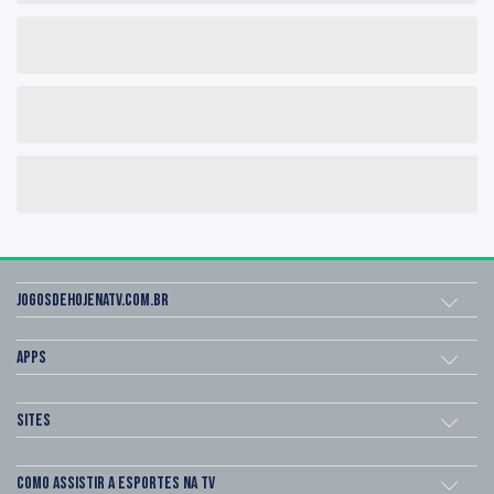
Jogosdehojenatv.com.br
Apps
Sites
Como assistir a esportes na TV