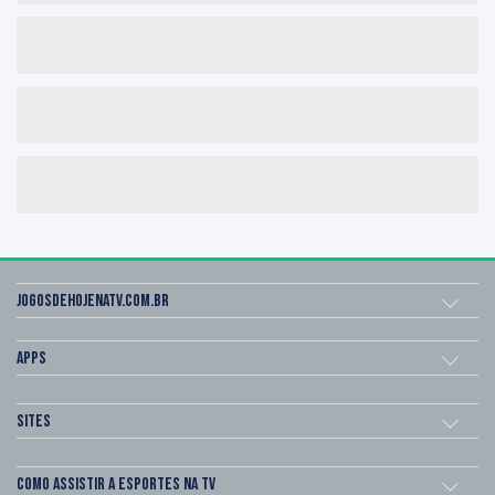
Jogosdehojenatv.com.br
Apps
Sites
Como assistir a esportes na TV