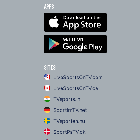
Apps
Sites
LiveSportsOnTV.com
LiveSportsOnTV.ca
TVsports.in
SportImTV.net
TVsporten.nu
SportPaTV.dk