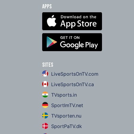
Apps
Sites
LiveSportsOnTV.com
LiveSportsOnTV.ca
TVsports.in
SportImTV.net
TVsporten.nu
SportPaTV.dk