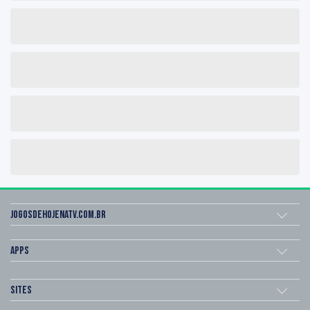
Jogosdehojenatv.com.br
Apps
Sites