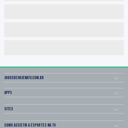
Jogosdehojenatv.com.br
Apps
Sites
Como assistir a esportes na TV