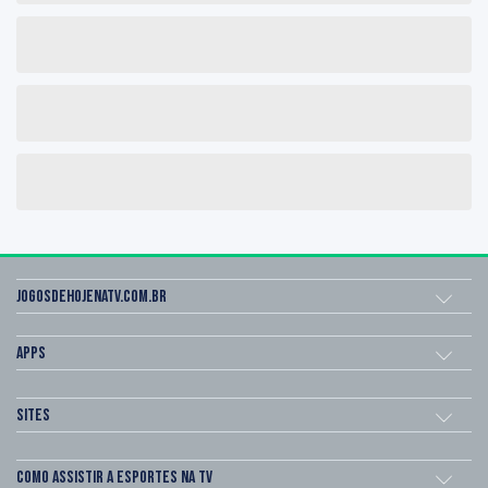
Jogosdehojenatv.com.br
Apps
Sites
Como assistir a esportes na TV