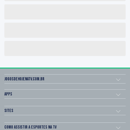
Jogosdehojenatv.com.br
Apps
Sites
Como assistir a esportes na TV