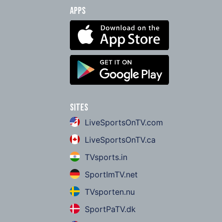
Apps
Sites
LiveSportsOnTV.com
LiveSportsOnTV.ca
TVsports.in
SportImTV.net
TVsporten.nu
SportPaTV.dk