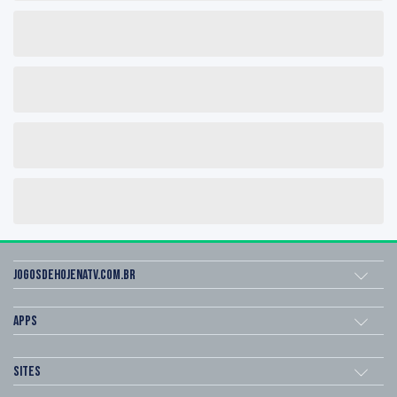
Jogosdehojenatv.com.br
Apps
Sites